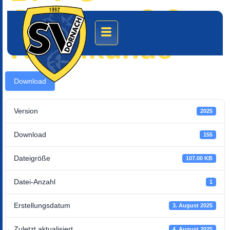
Junioren 3:3
Regelkunde
Download
Version
2025
Download
155
Dateigröße
107.00 KB
Datei-Anzahl
1
Erstellungsdatum
3. August 2025
Zuletzt aktualisiert
4. August 2025