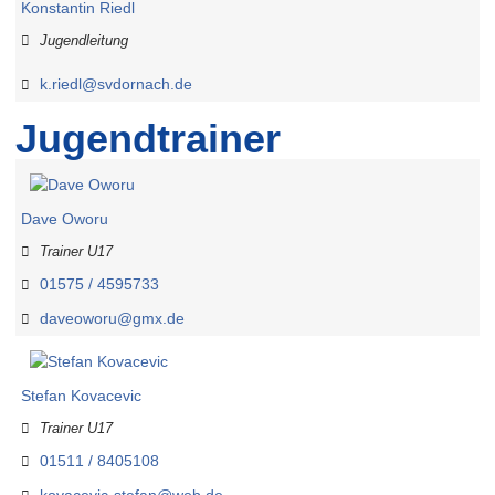
Konstantin Riedl
Jugendleitung
k.riedl@svdornach.de
Jugendtrainer
Dave Oworu
Trainer U17
01575 / 4595733‬
daveoworu@gmx.de
Stefan Kovacevic
Trainer U17
01511 / 8405108
kovacevic-stefan@web.de