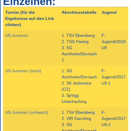
Einzelnen:
Turnier (für die
Abschlusstabelle
Jugend
Ergebnisse auf den Link
clicken)
U8-Junioren
1. TSV Ebersberg
F-
2. TSG Pasing
Jugend/2018
3. SG
U8
Aschheim/Dornach
1
U9-Junioren (stark)
1. SG
F-
Aschheim/Dornach
Jugend/2017
2. SK Jedovnice
U9-1
(CZ)
3. SpVgg
Unterhaching
U9-Junioren (schwach)
1. TSV Ebersberg
F-
2. VfR Garching
Jugend/2017
3. SG
U9-2
Aschheim/Dornach