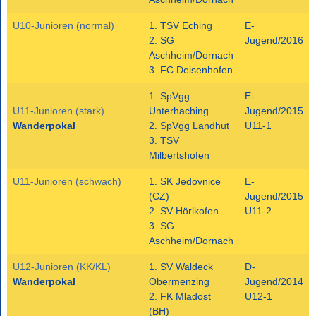
U10-Junioren (normal)
1. TSV Eching
E-
2. SG
Jugend/2016
Aschheim/Dornach
3. FC Deisenhofen
1. SpVgg
E-
U11-Junioren (stark)
Unterhaching
Jugend/2015
Wanderpokal
2. SpVgg Landhut
U11-1
3. TSV
Milbertshofen
U11-Junioren (schwach)
1. SK Jedovnice
E-
(CZ)
Jugend/2015
2. SV Hörlkofen
U11-2
3. SG
Aschheim/Dornach
U12-Junioren (KK/KL)
1. SV Waldeck
D-
Wanderpokal
Obermenzing
Jugend/2014
2. FK Mladost
U12-1
(BH)