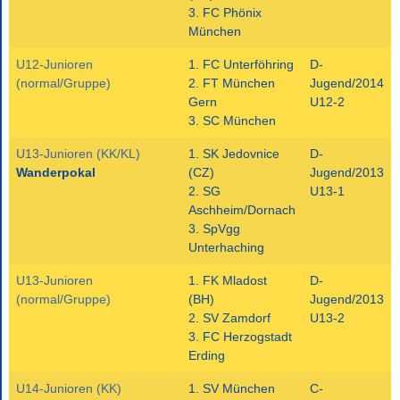
3. FC Phönix
München
U12-Junioren
1. FC Unterföhring
D-
(normal/Gruppe)
2. FT München
Jugend/2014
Gern
U12-2
3. SC München
U13-Junioren (KK/KL)
1. SK Jedovnice
D-
Wanderpokal
(CZ)
Jugend/2013
2. SG
U13-1
Aschheim/Dornach
3. SpVgg
Unterhaching
U13-Junioren
1. FK Mladost
D-
(normal/Gruppe)
(BH)
Jugend/2013
2. SV Zamdorf
U13-2
3. FC Herzogstadt
Erding
U14-Junioren (KK)
1. SV München
C-