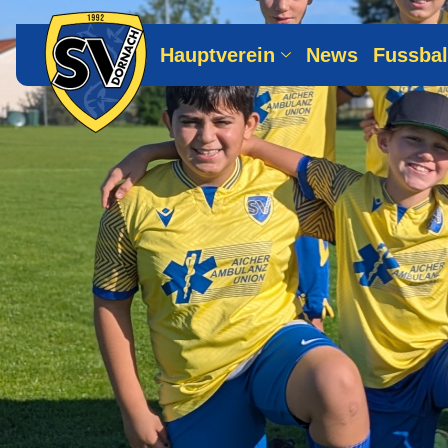
Hauptverein
News
Fussbal