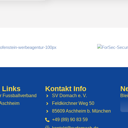
 Links
Kontakt Info
Ne
r Fussballverband
SV Dornach e. V.
Ble
Aschheim
Feldkirchner Weg 50
85609 Aschheim b. München
+49 (89) 90 83 59