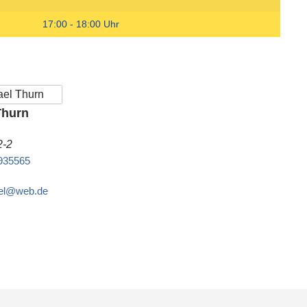
17:00 - 18:00 Uhr
Thurn
2-2
4935565
ael@web.de