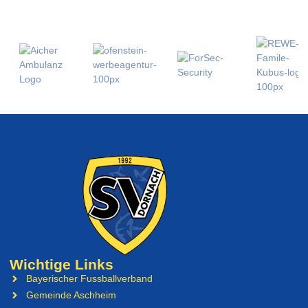
Wichtige Links
Bayerischer Fussballverband
Gemeinde Aschheim