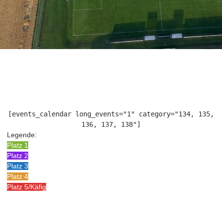
[events_calendar long_events="1" category="134, 135,
136, 137, 138"]
Legende:
Platz 1
Platz 2
Platz 3
Platz 4
Platz 5/Käfig