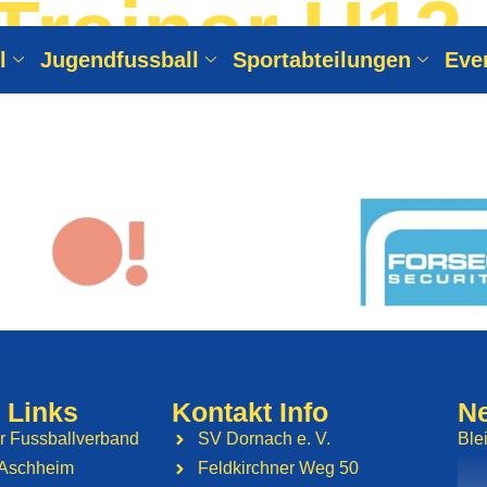
Trainer U12-
l
Jugendfussball
Sportabteilungen
Eve
 Links
Kontakt Info
Ne
r Fussballverband
SV Dornach e. V.
Ble
Aschheim
Feldkirchner Weg 50