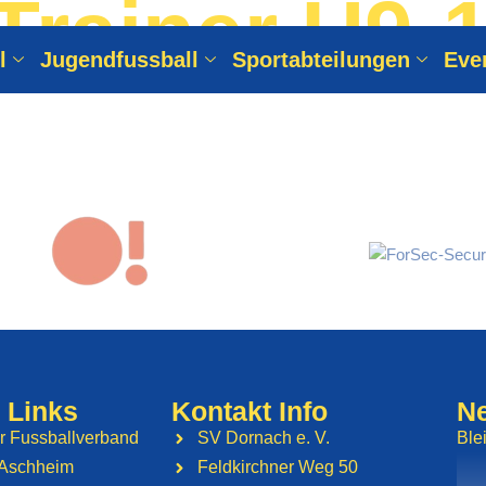
Trainer U9-1
l
Jugendfussball
Sportabteilungen
Eve
 Links
Kontakt Info
Ne
r Fussballverband
SV Dornach e. V.
Ble
Aschheim
Feldkirchner Weg 50