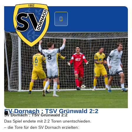
SV Dornach : TSV Grünwald 2:2
23. März 2026
SV Dornach : TSV Grünwald 2:2
Das Spiel endete mit 2:2 Toren unentschieden.
– die Tore für den SV Dornach erzielten: