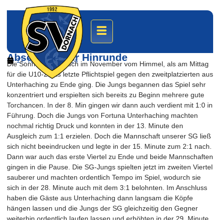
U10-2 mit starker Leistung zum
Abschluss der Hinrunde
17. November 2024
Die Sonne schien auch im November vom Himmel, als am Mittag
für die U10-2 das letzte Pflichtspiel gegen den zweitplatzierten aus
Unterhaching zu Ende ging. Die Jungs begannen das Spiel sehr
konzentriert und erspielten sich bereits zu Beginn mehrere gute
Torchancen. In der 8. Min gingen wir dann auch verdient mit 1:0 in
Führung. Doch die Jungs von Fortuna Unterhaching machten
nochmal richtig Druck und konnten in der 13. Minute den
Ausgleich zum 1:1 erzielen. Doch die Mannschaft unserer SG ließ
sich nicht beeindrucken und legte in der 15. Minute zum 2:1 nach.
Dann war auch das erste Viertel zu Ende und beide Mannschaften
gingen in die Pause. Die SG-Jungs spielten jetzt im zweiten Viertel
sauberer und machten ordentlich Tempo im Spiel, wodurch sie
sich in der 28. Minute auch mit dem 3:1 belohnten. Im Anschluss
haben die Gäste aus Unterhaching dann langsam die Köpfe
hängen lassen und die Jungs der SG gleichzeitig den Gegner
weiterhin ordentlich laufen lassen und erhöhten in der 29. Minute