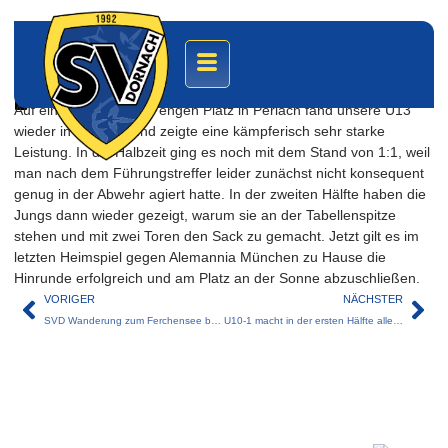
U13 findet wieder in die Spur
10. November 2024
Auf einem kleinen und engen Platz in Perlach fand unsere U13
wieder in die Spur und zeigte eine kämpferisch sehr starke
Leistung. In die Halbzeit ging es noch mit dem Stand von 1:1, weil
man nach dem Führungstreffer leider zunächst nicht konsequent
genug in der Abwehr agiert hatte. In der zweiten Hälfte haben die
Jungs dann wieder gezeigt, warum sie an der Tabellenspitze
stehen und mit zwei Toren den Sack zu gemacht. Jetzt gilt es im
letzten Heimspiel gegen Alemannia München zu Hause die
Hinrunde erfolgreich und am Platz an der Sonne abzuschließen.
VORIGER
NÄCHSTER
SVD Wanderung zum Ferchensee bei Schloss Elmau
U10-1 macht in der ersten Hälfte alles klar