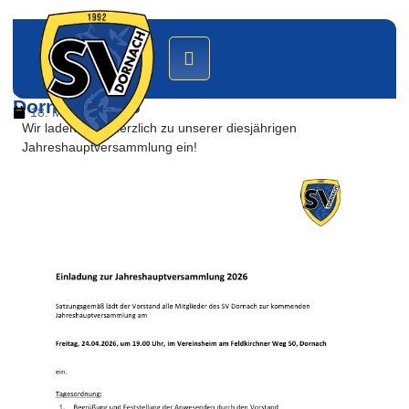
Jahreshauptversammlung des SV
Dornach 2026
18. März 2026
Wir laden euch herzlich zu unserer diesjährigen
Jahreshauptversammlung ein!