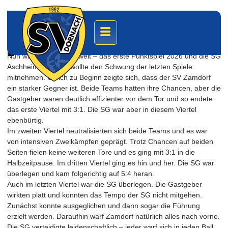
U11-1 mit Remis zum Rückrundenauftakt
15. März 2026
Nun war es endlich soweit – das erste Punktspiel 2026 und die SG
Aschheim/Dornach wollte den Schwung der letzten Spiele
mitnehmen. Gleich zu Beginn zeigte sich, dass der SV Zamdorf
ein starker Gegner ist. Beide Teams hatten ihre Chancen, aber die
Gastgeber waren deutlich effizienter vor dem Tor und so endete
das erste Viertel mit 3:1. Die SG war aber in diesem Viertel
ebenbürtig.
Im zweiten Viertel neutralisierten sich beide Teams und es war
von intensiven Zweikämpfen geprägt. Trotz Chancen auf beiden
Seiten fielen keine weiteren Tore und es ging mit 3:1 in die
Halbzeitpause. Im dritten Viertel ging es hin und her. Die SG war
überlegen und kam folgerichtig auf 5:4 heran.
Auch im letzten Viertel war die SG überlegen. Die Gastgeber
wirkten platt und konnten das Tempo der SG nicht mitgehen.
Zunächst konnte ausgeglichen und dann sogar die Führung
erzielt werden. Daraufhin warf Zamdorf natürlich alles nach vorne.
Die SG verteidigte leidenschaftlich – jeder warf sich in jeden Ball.