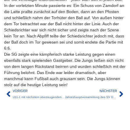
In der vorletzten Minute passierte es: Ein Schuss von Zamdorf an
die Latte prallte zunächst auf den Boden, dann an den Pfosten
und schließlich nahm der Torhüter den Ball auf. Von außen hinter
dem Tor betrachtet war der Ball nicht hinter der Linie. Auch der
Schiedsrichter war sich nicht sicher und zeigte nach der Szene
kein Tor an. Nach Abpfiff teilte der Schiedsrichter jedoch mit, dass
der Ball doch im Tor gewesen sei und somit endete die Partie mit
6:6.
Die SG zeigte eine kämpferisch starke Leistung gegen einen
ebenfalls stark spielenden Gastgeber. Die Jungs ließen sich nicht
von dem langen Rückstand beirren und wurden schließlich mit der
Führung belohnt. Das Ende war leider dramatisch, aber
manchmal kann Fußball auch grausam sein. Die Jungs können
stolz auf die heutige Leistung sein!
VORIGER
NÄCHSTER
U11-1 mit nächstem überzeugenden Sieg im zweiten Testspiel 2026
Jahreshauptversammlung des SV Dornach 2026