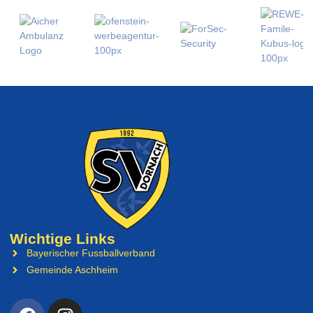
Wichtige Links
Bayerischer Fussballverband
Gemeinde Aschheim