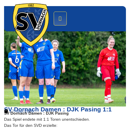
SV Dornach Damen : DJK Pasing 1:1
17. Mai 2026
SV Dornach Damen : DJK Pasing
Das Spiel endete mit 1:1 Toren unentschieden.
Das Tor für den SVD erzielte: